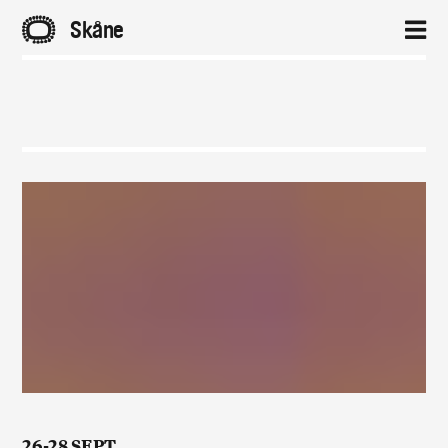
A
Skåne
2
Hem
Aktuellt
Projekt
Om
Kontakt
26-28 SEPT,