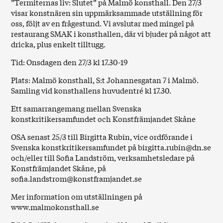
”Termiternas liv: Slutet” på Malmö konsthall. Den 27/3
visar konstnären sin uppmärksammade utställning för
oss, följt av en frågestund. Vi avslutar med mingel på
restaurang SMAK i konsthallen, där vi bjuder på något att
dricka, plus enkelt tilltugg.
Tid: Onsdagen den 27/3 kl 17.30-19
Plats: Malmö konsthall, S:t Johannesgatan 7 i Malmö.
Samling vid konsthallens huvudentré kl 17.30.
Ett samarrangemang mellan Svenska
konstkritikersamfundet och Konstfrämjandet Skåne
OSA senast 25/3 till Birgitta Rubin, vice ordförande i
Svenska konstkritikersamfundet på
birgitta.rubin@dn.se
och/eller till Sofia Landström, verksamhetsledare på
Konstfrämjandet Skåne, på
sofia.landstrom@konstframjandet.se
Mer information om utställningen på
www.malmokonsthall.se