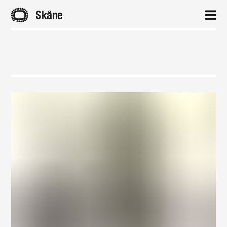
A
Skåne
2
Hem
Aktuellt
Projekt
Om
Kontakt